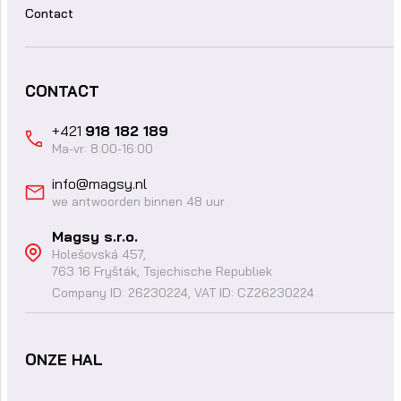
Contact
CONTACT
+421
918 182 189
Ma-vr: 8:00-16:00
info@magsy.nl
we antwoorden binnen 48 uur
Magsy s.r.o.
Holešovská 457,
763 16 Fryšták, Tsjechische Republiek
Company ID: 26230224, VAT ID: CZ26230224
ONZE HAL