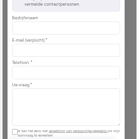
vermelde contactpersonen.
Bedrijfsnaam:
E-mail (verplicht)
*
Telefoon:
*
Uw vraag
*
Ik ben het eens met
verwerking van persoonlijke gegevens
om mijn
aanvraag te verwerken