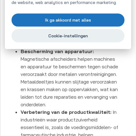
Wat is het primaire doel
de website, web analytics en performance marketing.
van een
Ik ga akkoord met alles
magneetscheider?
Cookie-instellingen
Bescherming van apparatuur:
Magnetische afscheiders helpen machines
en apparatuur te beschermen tegen schade
veroorzaakt door metalen verontreinigingen.
Metaaldeeltjes kunnen slijtage veroorzaken
en krassen maken op oppervlakken, wat kan
leiden tot dure reparaties en vervanging van
onderdelen.
Verbetering van de productkwaliteit:
In
industrieën waar productzuiverheid
essentieel is, zoals de voedingsmiddelen- of
farmaceutische industrie, helpen