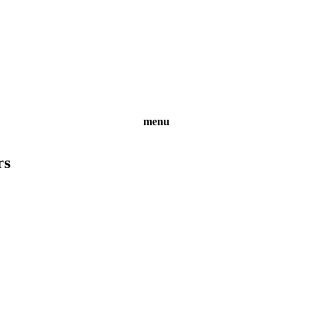
menu
rs