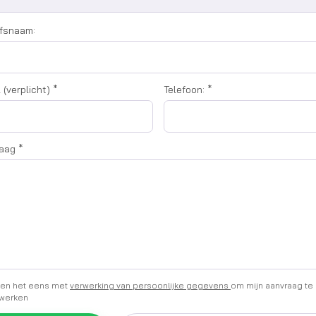
jfsnaam:
 (verplicht)
*
Telefoon:
*
raag
*
ben het eens met
verwerking van persoonlijke gegevens
om mijn aanvraag te
werken