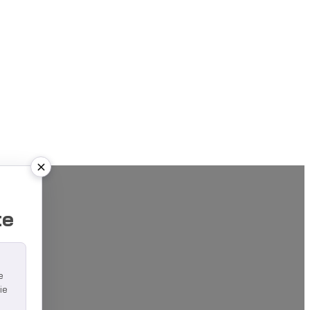
u
te
e
ie