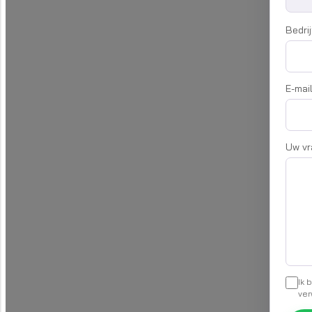
Bedri
E-mail
Uw v
Ik 
ver