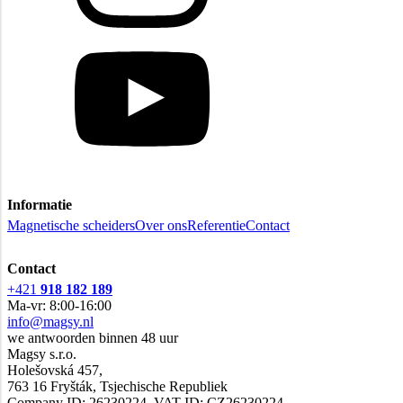
Informatie
Magnetische scheiders
Over ons
Referentie
Contact
Contact
+421
918 182 189
Ma-vr: 8:00-16:00
info@magsy.nl
we antwoorden binnen 48 uur
Magsy s.r.o.
Holešovská 457,
763 16 Fryšták, Tsjechische Republiek
Company ID: 26230224, VAT ID: CZ26230224