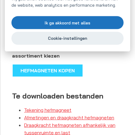
order.
We leveren op bestelling ook magneten
de website, web analytics en performance marketing.
met de draagkracht van
5.000 kg
.
Ik ga akkoord met alles
Online verkoop van magneten
Cookie-instellingen
In onze webwinkel kunt u van uitgebreid
assortiment kiezen
HEFMAGNETEN KOPEN
Te downloaden bestanden
Tekening hefmagneet
Afmetingen en draagkracht hefmagneten
Draagkracht hefmagneten afhankelijk van
tussenruimte en last