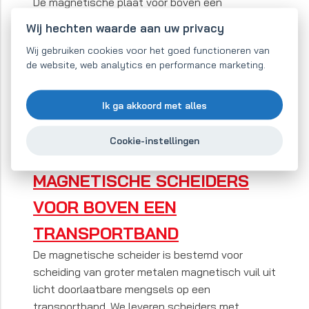
De magnetische plaat voor boven een
transportband is bestemd voor scheiding van
Wij hechten waarde aan uw privacy
kleine hoeveelheden metalen magnetisch vuil
Wij gebruiken cookies voor het goed functioneren van
uit licht doorlaatbare mengsel op een
de website, web analytics en performance marketing.
transportband. Voor volledige werking dient de
plaat dagelijks gereinigd te worden.
Ik ga akkoord met alles
Cookie-instellingen
MAGNETISCHE SCHEIDERS
VOOR BOVEN EEN
TRANSPORTBAND
De magnetische scheider is bestemd voor
scheiding van groter metalen magnetisch vuil uit
licht doorlaatbare mengsels op een
transportband. We leveren scheiders met