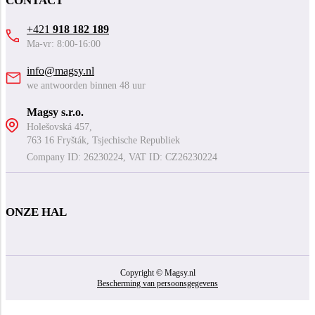
CONTACT
+421
918 182 189
Ma-vr: 8:00-16:00
info@magsy.nl
we antwoorden binnen 48 uur
Magsy s.r.o.
Holešovská 457,
763 16 Fryšták, Tsjechische Republiek
Company ID: 26230224, VAT ID: CZ26230224
ONZE HAL
Copyright © Magsy.nl
Bescherming van persoonsgegevens