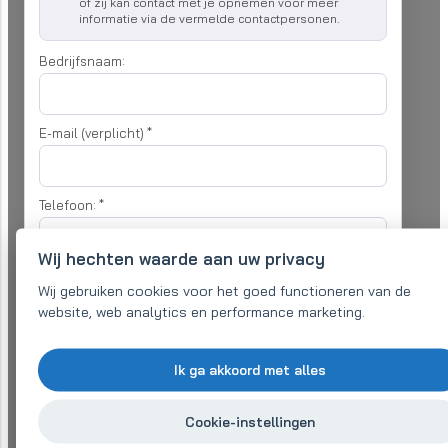
of zij kan contact met je opnemen voor meer
informatie via de vermelde contactpersonen.
Bedrijfsnaam:
E-mail (verplicht)
*
Telefoon:
*
Wij hechten waarde aan uw privacy
Uw vraag
*
Wij gebruiken cookies voor het goed functioneren van de
website, web analytics en performance marketing.
Ik ga akkoord met alles
Cookie-instellingen
Ik ben het eens met
verwerking van persoonlijke gegevens
om mijn
aanvraag te verwerken