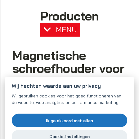
Producten
MENU
Magnetische
schroefhouder voor
op de pols
Wij hechten waarde aan uw privacy
Wij gebruiken cookies voor het goed functioneren van
De houder kunt u met behulp
de website, web analytics en performance marketing.
van een klittenband aan uw
pols vastmaken. Op de rode
magnetische vierkanten legt
Ik ga akkoord met alles
u schroeven. Daarna kunt u aan de gang. U kunt
ook lichtere metalen voorwerpen aan uw pols
Cookie-instellingen