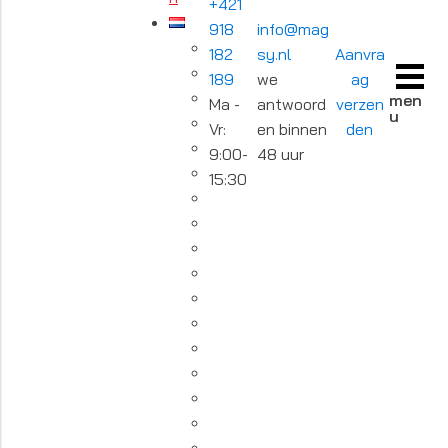
+421
918
info@mag
182
sy.nl
Aanvra
189
we
ag
men
Ma -
antwoord
verzen
u
Vr:
en binnen
den
9:00-
48 uur
15:30