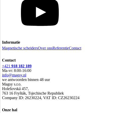
Informatie
Magnetische scheiders
Over ons
Referentie
Contact
Contact
+421
918 182 189
Ma-vr: 8:00-16:00
info@magsy.nl
we antwoorden binnen 48 uur
Magsy s.r.o.
Holešovská 457,
763 16 Fryšták, Tsjechische Republiek
Company ID: 26230224, VAT ID: CZ26230224
Onze hal