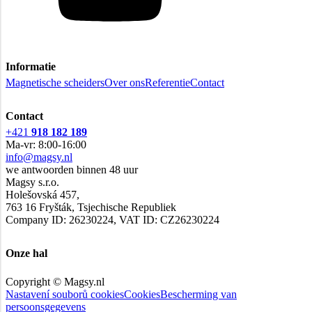
Informatie
Magnetische scheiders
Over ons
Referentie
Contact
Contact
+421
918 182 189
Ma-vr: 8:00-16:00
info@magsy.nl
we antwoorden binnen 48 uur
Magsy s.r.o.
Holešovská 457,
763 16 Fryšták, Tsjechische Republiek
Company ID: 26230224, VAT ID: CZ26230224
Onze hal
Copyright © Magsy.nl
Nastavení souborů cookies
Cookies
Bescherming van
persoonsgegevens