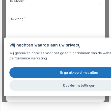
Telefoon:
*
Uw vraag
*
Wij hechten waarde aan uw privacy
Wij gebruiken cookies voor het goed functioneren van de webs
Ik ben het eens met
verwerking van persoonlijke gegevens
om mijn
performance marketing.
aanvraag te verwerken
Verstuur bericht
Ik ga akkoord met alles
Heeft u sneller een offerte nodig?
Cookie-instellingen
Bel ons op +421 918 182 189