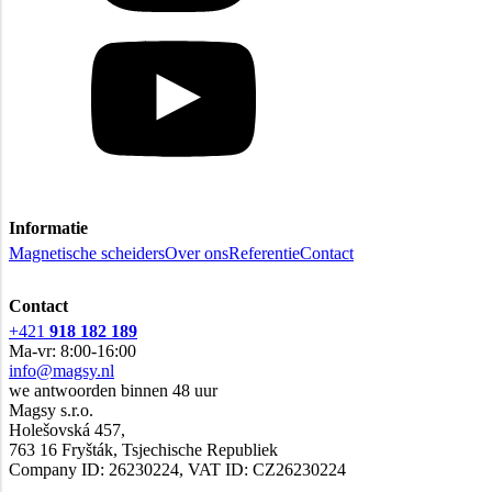
Informatie
Magnetische scheiders
Over ons
Referentie
Contact
Contact
+421
918 182 189
Ma-vr: 8:00-16:00
info@magsy.nl
we antwoorden binnen 48 uur
Magsy s.r.o.
Holešovská 457,
763 16 Fryšták, Tsjechische Republiek
Company ID: 26230224, VAT ID: CZ26230224