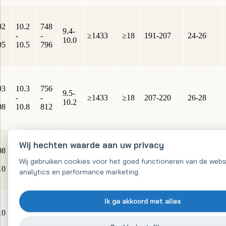
02
10.2
748
9.4-
-
-
≥1433
≥18
191-207
24-26
10.0
05
10.5
796
03
10.3
756
9.5-
-
-
≥1433
≥18
207-220
26-28
10.2
08
10.8
812
Wij hechten waarde aan uw privacy
08
788
10.8
9.9-
-
≥1433
≥18
220-240
28-30
Wij gebruiken cookies voor het goed functioneren van de webs
-11.0
10.5
10
835
analytics en performance marketing.
Ik ga akkoord met alles
10
812
10.2
11.0-
-
-
≥1433
≥18
230-255
29-32