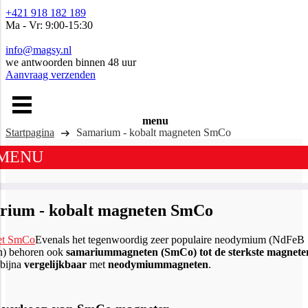
+421 918 182 189
Ma - Vr: 9:00-15:30
info@magsy.nl
we antwoorden binnen 48 uur
Aanvraag verzenden
menu
Startpagina
Samarium - kobalt magneten SmCo
MENU
rium - kobalt magneten SmCo
Evenals het tegenwoordig zeer populaire neodymium (NdFeB
n) behoren ook
samariummagneten (SmCo) tot de sterkste magnete
 bijna
vergelijkbaar
met
neodymiummagneten
.