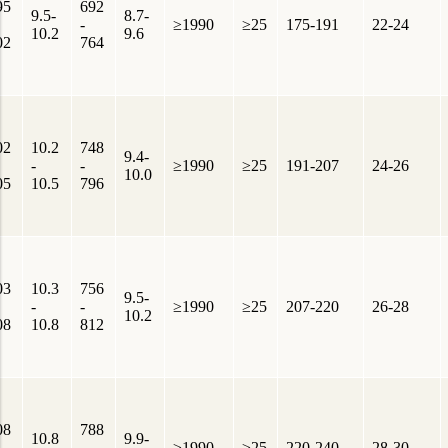
95
692
9.5-
8.7-
-
≥1990
≥25
175-191
22-24
10.2
9.6
02
764
02
10.2
748
9.4-
-
-
≥1990
≥25
191-207
24-26
10.0
05
10.5
796
03
10.3
756
9.5-
-
-
≥1990
≥25
207-220
26-28
10.2
08
10.8
812
08
788
10.8
9.9-
-
≥1990
≥25
220-240
28-30