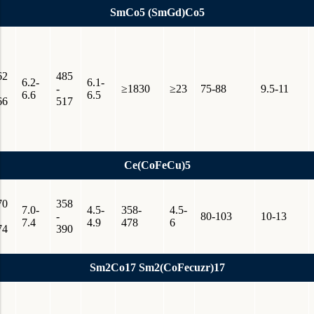
SmCo5 (SmGd)Co5
62
485
6.2-
6.1-
-
≥1830
≥23
75-88
9.5-11
6.6
6.5
66
517
Ce(CoFeCu)5
70
358
7.0-
4.5-
358-
4.5-
-
80-103
10-13
7.4
4.9
478
6
74
390
Sm2Co17 Sm2(CoFecuzr)17