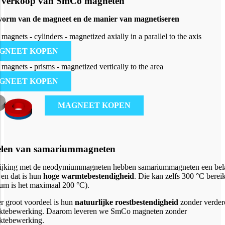
e verkoop van SmCo magneten
 vorm van de magneet en de manier van magnetiseren
GNEET KOPEN
GNEET KOPEN
MAGNEET KOPEN
elen van samariummagneten
lijking met de neodymiummagneten hebben samariummagneten een bel
 en dat is hun
hoge
warmtebestendigheid
. Die kan zelfs 300 °C bereik
m is het maximaal 200 °C).
r groot voordeel is hun
natuurlijke roestbestendigheid
zonder verder
aktebewerking. Daarom leveren we SmCo magneten zonder
ktebewerking.