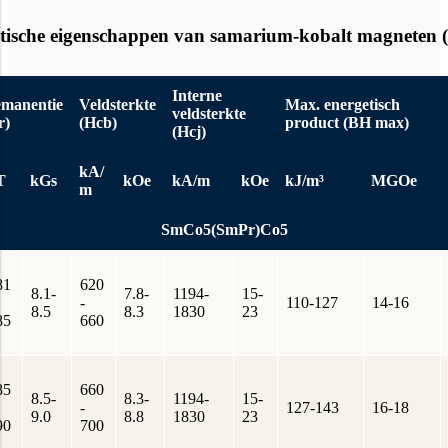
ische eigenschappen van samarium-kobalt magneten (
Interne
manentie
Veldsterkte
Max. energetisch
veldsterkte
r)
(Hcb)
product (BH max)
(Hcj)
kA/
T
kGs
kOe
kA/m
kOe
kJ/m³
MGOe
m
SmCo5(SmPr)Co5
81
620
8.1-
7.8-
1194-
15-
-
110-127
14-16
8.5
8.3
1830
23
85
660
85
660
8.5-
8.3-
1194-
15-
-
127-143
16-18
9.0
8.8
1830
23
90
700