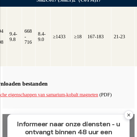
94
668
9.4-
8.4-
-
≥1433
≥18
167-183
21-23
9.8
9.0
98
716
nloaden bestanden
che eigenschappen van samarium-kobalt magneten
(PDF)
Informeer naar onze diensten - u
ontvangt binnen 48 uur een