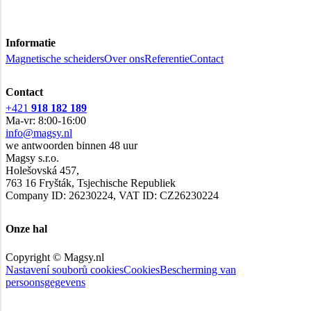
Informatie
Magnetische scheiders
Over ons
Referentie
Contact
Contact
+421
918 182 189
Ma-vr: 8:00-16:00
info@magsy.nl
we antwoorden binnen 48 uur
Magsy s.r.o.
Holešovská 457,
763 16 Fryšták, Tsjechische Republiek
Company ID: 26230224, VAT ID: CZ26230224
Onze hal
Copyright © Magsy.nl
Nastavení souborů cookies
Cookies
Bescherming van
persoonsgegevens