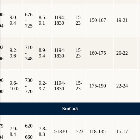
90
676
9.0-
8.5-
1194-
15-
-
150-167
19-21
9.4
9.1
1830
23
94
725
92
710
9.2-
8.9-
1194-
15-
-
160-175
20-22
9.6
9.4
1830
23
96
748
96
730
9.6-
9.2-
1194-
15-
-
175-190
22-24
10.0
9.7
1830
23
00
770
SmCo5
79
620
7.9-
7.8-
-
≥1830
≥23
118-135
15-17
8.4
8.3
84
660