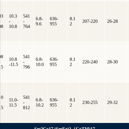
03
10.3
541
6.8-
636-
8.1
-
-
207-220
26-28
9.6
955
2
08
10.8
764
08
541
10.8
6.8-
636-
8.1
-
220-240
28-30
-11.5
10.0
955
2
15
796
10
541
11.0-
6.8-
636-
8.1
-
230-255
29-32
11.5
10.2
955
2
15
812
Sm2Co17 (SmEr)2（CoTM)17