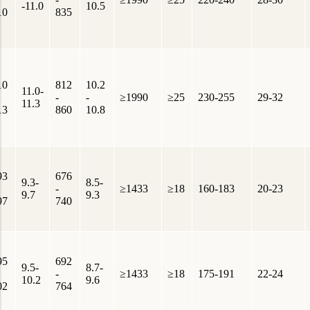
-11.0
10.5
10
835
10
812
10.2
11.0-
-
-
≥1990
≥25
230-255
29-32
11.3
13
860
10.8
93
676
9.3-
8.5-
-
≥1433
≥18
160-183
20-23
9.7
9.3
97
740
95
692
9.5-
8.7-
-
≥1433
≥18
175-191
22-24
10.2
9.6
02
764