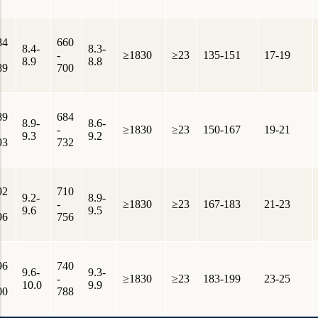
84
660
8.4-
8.3-
-
≥1830
≥23
135-151
17-19
8.9
8.8
89
700
89
684
8.9-
8.6-
-
≥1830
≥23
150-167
19-21
9.3
9.2
93
732
92
710
9.2-
8.9-
-
≥1830
≥23
167-183
21-23
9.6
9.5
96
756
96
740
9.6-
9.3-
-
≥1830
≥23
183-199
23-25
10.0
9.9
00
788