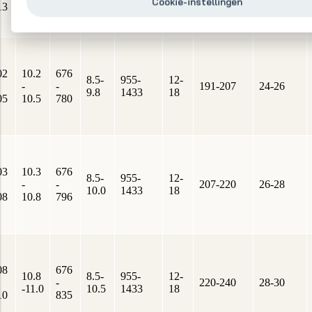
11.3
Cookie-instellingen
13
860
10.8
02
10.2
676
8.5-
955-
12-
-
-
191-207
24-26
9.8
1433
18
05
10.5
780
03
10.3
676
8.5-
955-
12-
-
-
207-220
26-28
10.0
1433
18
08
10.8
796
08
676
10.8
8.5-
955-
12-
-
220-240
28-30
-11.0
10.5
1433
18
10
835