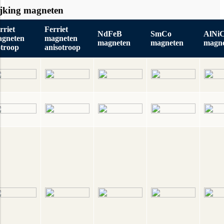
ijking magneten
rriet
Ferriet
NdFeB
SmCo
AlNi
gneten
magneten
magneten
magneten
magn
otroop
anisotroop