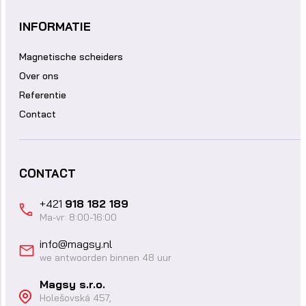
INFORMATIE
Magnetische scheiders
Over ons
Referentie
Contact
CONTACT
+421
918 182 189
Ma-vr: 8:00-16:00
info@magsy.nl
we antwoorden binnen 48 uur
Magsy s.r.o.
Holešovská 457,