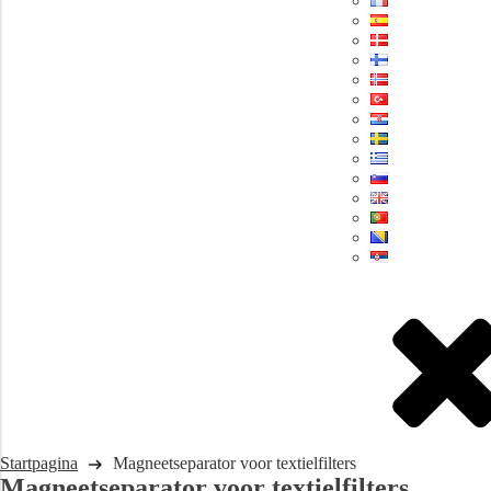
Startpagina
Magneetseparator voor textielfilters
Magneetseparator voor textielfilters