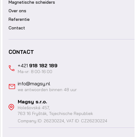
Magnetische scheiders
Over ons
Referentie
Contact
CONTACT
+421
918 182 189
Ma-vr: 8:00-16:00
info@magsy.nl
we antwoorden binnen 48 uur
Magsy s.r.o.
Holešovská 457,
763 16 Fryšták, Tsjechische Republiek
Company ID: 26230224, VAT ID: CZ26230224