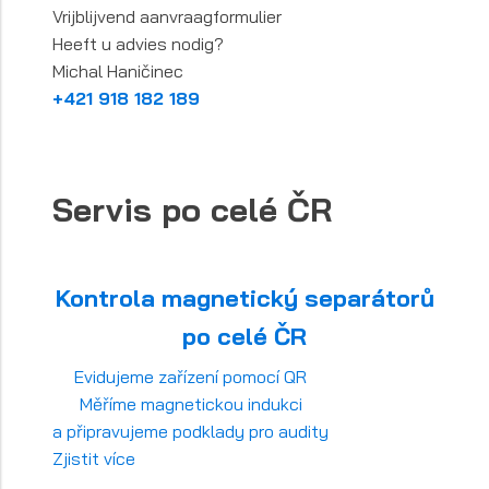
Vrijblijvend aanvraagformulier
Heeft u advies nodig?
Michal Haničinec
+421 918 182 189
Servis po celé ČR
Kontrola magnetický separátorů
po celé ČR
Evidujeme zařízení pomocí QR
Měříme magnetickou indukci
a připravujeme podklady pro audity
Zjistit více