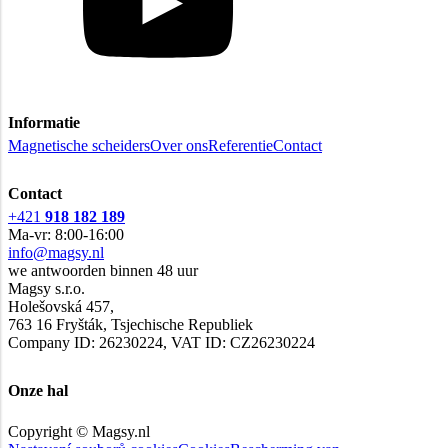
Informatie
Magnetische scheiders
Over ons
Referentie
Contact
Contact
+421
918 182 189
Ma-vr: 8:00-16:00
info@magsy.nl
we antwoorden binnen 48 uur
Magsy s.r.o.
Holešovská 457,
763 16 Fryšták, Tsjechische Republiek
Company ID: 26230224, VAT ID: CZ26230224
Onze hal
Copyright © Magsy.nl