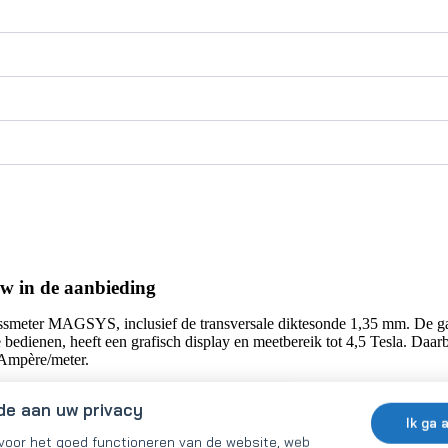
w in de aanbieding
smeter MAGSYS, inclusief de transversale diktesonde 1,35 mm. De gaus
bedienen, heeft een grafisch display en meetbereik tot 4,5 Tesla. Daar
 Ampère/meter.
ren, oplader, USB-kabel en software geleverd. Door de USB-kabel kan
de aan uw privacy
Ik ga 
 voor het goed functioneren van de website, web