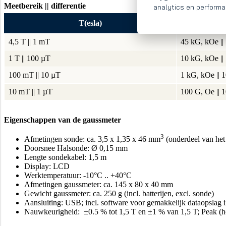
Meetbereik || differentie
analytics en performa
T(esla)
4,5 T || 1 mT
45 kG, kOe ||
1 T || 100 µT
10 kG, kOe ||
100 mT || 10 µT
1 kG, kOe ||
10 mT || 1 µT
100 G, Oe ||
Eigenschappen van de gaussmeter
3
Afmetingen sonde: ca. 3,5 x 1,35 x 46 mm
(onderdeel van het
Doorsnee Halsonde: Ø 0,15 mm
Lengte sondekabel: 1,5 m
Display: LCD
Werktemperatuur: -10°C .. +40°C
Afmetingen gaussmeter: ca. 145 x 80 x 40 mm
Gewicht gaussmeter: ca. 250 g (incl. batterijen, excl. sonde)
Aansluiting: USB; incl. software voor gemakkelijk dataopslag 
Nauwkeurigheid: ±0.5 % tot 1,5 T en ±1 % van 1,5 T; Peak (