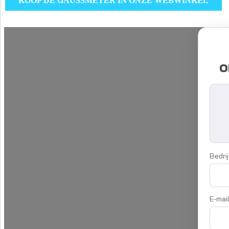
KOOP DE GAUSSMETER IN ONZE WEBWINKEL
o
Bedri
E-mail