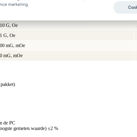
nce marketing.
Cook
G(auss), Oe(rsted)
 10 G, Oe
 1 G, Oe
 100 mG, mOe
 10 mG, mOe
 pakket)
in de PC
hoogste gemeten waarde) ±2 %