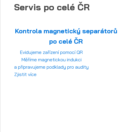
Servis po celé ČR
Kontrola magnetický separátorů
po celé ČR
Evidujeme zařízení pomocí QR
Měříme magnetickou indukci
a připravujeme podklady pro audity
Zjistit více