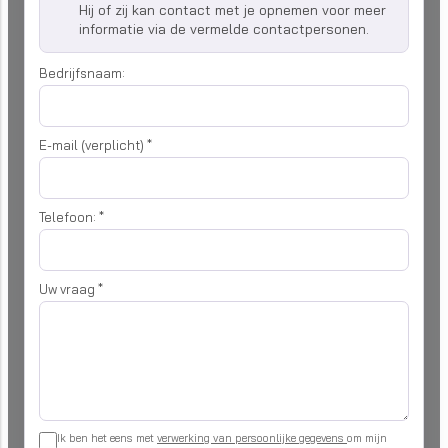
Hij of zij kan contact met je opnemen voor meer
informatie via de vermelde contactpersonen.
Bedrijfsnaam:
E-mail (verplicht)
*
Telefoon:
*
Uw vraag
*
Ik ben het eens met
verwerking van persoonlijke gegevens
om mijn