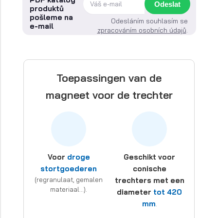
Odeslat
produktů
pošleme na
Odesláním souhlasím se
e-mail
zpracováním osobních údajů
.
Toepassingen van de
magneet voor de trechter
Voor
droge
Geschikt voor
stortgoederen
conische
(regranulaat, gemalen
trechters met een
materiaal…).
diameter
tot 420
mm
.